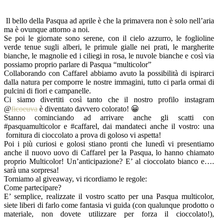
Il bello della Pasqua ad aprile è che la primavera non è solo nell’aria
ma è ovunque attorno a noi.
Se poi le giornate sono serene, con il cielo azzurro, le foglioline
verde tenue sugli alberi, le primule gialle nei prati, le margherite
bianche, le magnolie ed i ciliegi in rosa, le nuvole bianche e così via
possiamo proprio parlare di Pasqua “multicolor”
Collaborando con Caffarel abbiamo avuto la possibilità di ispirarci
dalla natura per comporre le nostre immagini, tutto ci parla ormai di
pulcini di fiori e campanelle.
Ci siamo divertiti così tanto che il nostro profilo instagram
@
ficoeuva
è diventato davvero colorato! 😀
Stanno cominciando ad arrivare anche gli scatti con
#pasquamulticolor e #caffarel, dai mandateci anche il vostro: una
fornitura di cioccolato a prova di goloso vi aspetta!
Poi i più curiosi e golosi stiano pronti che lunedì vi presentiamo
anche il nuovo uovo di Caffarel per la Pasqua, lo hanno chiamato
proprio Multicolor! Un’anticipazione? E’ al cioccolato bianco e….
sarà una sorpresa!
Torniamo al giveaway, vi ricordiamo le regole:
Come partecipare?
E’ semplice, realizzate il vostro scatto per una Pasqua multicolor,
siete liberi di farlo come fantasia vi guida (con qualunque prodotto o
materiale, non dovete utilizzare per forza il cioccolato!),