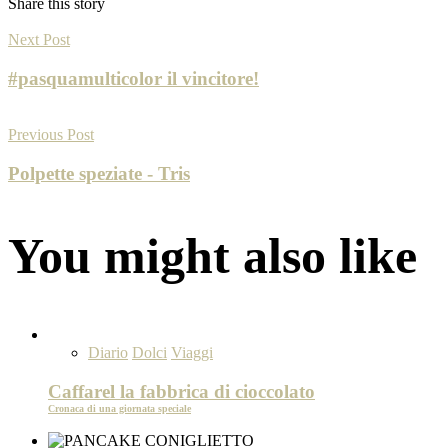
Share this story
Next Post
#pasquamulticolor il vincitore!
Previous Post
Polpette speziate - Tris
You might also like
Diario
Dolci
Viaggi
Caffarel la fabbrica di cioccolato
Cronaca di una giornata speciale