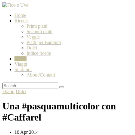
Home
Ricette
Primi piatti
Secondi piatti
Veggie
Piatti per Bambini
Dolci
Indice ricette
Diario
Viaggi
Su di noi
About/Contatti
Diario
Dolci
Una #pasquamulticolor con
#Caffarel
10 Apr 2014