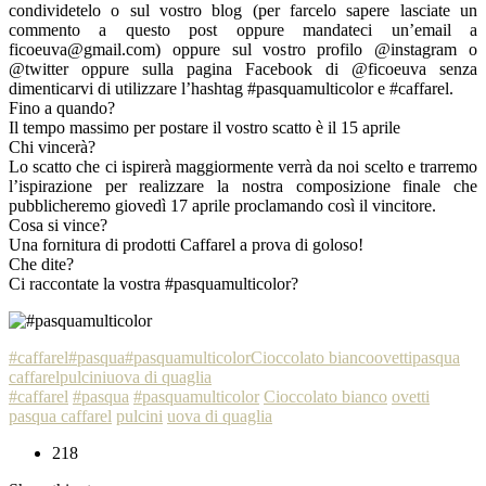
condividetelo o sul vostro blog (per farcelo sapere lasciate un
commento a questo post oppure mandateci un’email a
ficoeuva@gmail.com) oppure sul vostro profilo @instagram o
@twitter oppure sulla pagina Facebook di @ficoeuva senza
dimenticarvi di utilizzare l’hashtag #pasquamulticolor e #caffarel.
Fino a quando?
Il tempo massimo per postare il vostro scatto è il 15 aprile
Chi vincerà?
Lo scatto che ci ispirerà maggiormente verrà da noi scelto e trarremo
l’ispirazione per realizzare la nostra composizione finale che
pubblicheremo giovedì 17 aprile proclamando così il vincitore.
Cosa si vince?
Una fornitura di prodotti Caffarel a prova di goloso!
Che dite?
Ci raccontate la vostra #pasquamulticolor?
#caffarel
#pasqua
#pasquamulticolor
Cioccolato bianco
ovetti
pasqua
caffarel
pulcini
uova di quaglia
#caffarel
#pasqua
#pasquamulticolor
Cioccolato bianco
ovetti
pasqua caffarel
pulcini
uova di quaglia
218