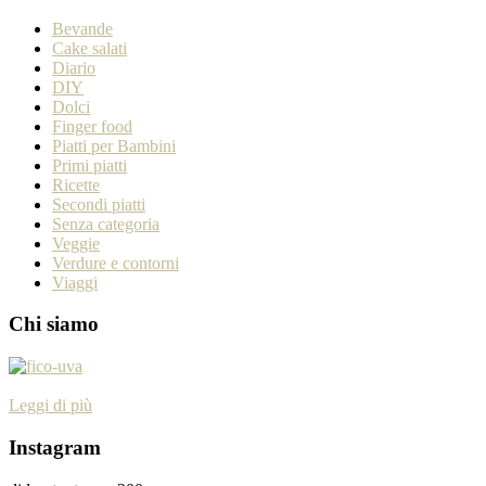
Bevande
Cake salati
Diario
DIY
Dolci
Finger food
Piatti per Bambini
Primi piatti
Ricette
Secondi piatti
Senza categoria
Veggie
Verdure e contorni
Viaggi
Chi siamo
Leggi di più
Instagram