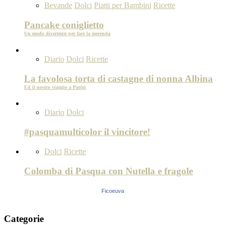
Bevande
Dolci
Piatti per Bambini
Ricette
Pancake coniglietto
Un modo divertente per fare la merenda
Diario
Dolci
Ricette
La favolosa torta di castagne di nonna Albina
Ed il nostro viaggio a Parigi
Diario
Dolci
#pasquamulticolor il vincitore!
Dolci
Ricette
Colomba di Pasqua con Nutella e fragole
Ficoeuva
Categorie