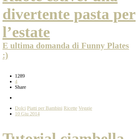
divertente pasta per
l’estate
E ultima domanda di Funny Plates
:)
1289
4
Share
Dolci
Piatti per Bambini
Ricette
Veggie
10 Giu 2014
Tutorial ciambella