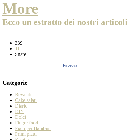
More
Ecco un estratto dei nostri articoli
339
11
Share
Ficoeuva
Categorie
Bevande
Cake salati
Diario
DIY
Dolci
Finger food
Piatti per Bambini
Primi piatti
Ricette