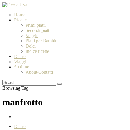
Home
Ricette
Primi piatti
Secondi piatti
Veggie
Piatti per Bambini
Dolci
Indice ricette
Diario
Viaggi
Su di noi
About/Contatti
Browsing Tag
manfrotto
Diario