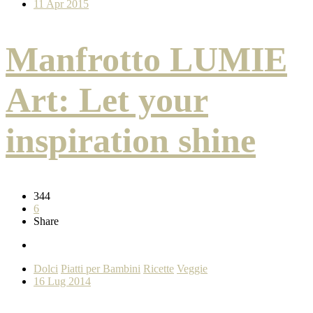
11 Apr 2015
Manfrotto LUMIE
Art: Let your
inspiration shine
344
6
Share
Dolci
Piatti per Bambini
Ricette
Veggie
16 Lug 2014