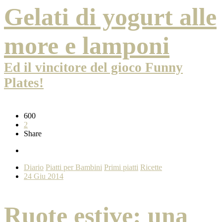
Gelati di yogurt alle
more e lamponi
Ed il vincitore del gioco Funny
Plates!
600
2
Share
Diario
Piatti per Bambini
Primi piatti
Ricette
24 Giu 2014
Ruote estive: una